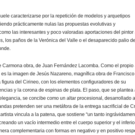
uele caracterizarse por la repetición de modelos y arquetipos
iendo prácticamente nulas las propuestas evolutivas y
omo las interesantes y poco valoradas aportaciones del pintor
 los paños de la Verónica del Valle o el desaparecido palio de
onde.
de Carmona obra, de Juan Fernández Lacomba. Como el propio 
so es la imagen de Jesús Nazareno, magnífica obra de Francisco
igura del Cirineo, con los elementos configuradores de su
encias y la corona de espinas de plata. El paso, que se plantea 
 elegancia, se concibe como un altar procesional, desarrollado 
 andas pretenden ser una metáfora de la entrega sacrificial de Cr
artista vincula a la patena, que sostiene “un tanto ingrávidamen
eando un vacío intermedio entre el cuerpo superior y el inferio
 manera complementaria con formas en negativo y en positivo resp