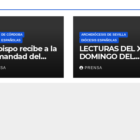
S DE CÓRDOBA
ARCHIDIÓCESIS DE SEVILLA
S ESPAÑOLAS
DIÓCESIS ESPAÑOLAS
bispo recibe a la
LECTURAS DEL 
mandad del
DOMINGO DEL
ario
TIEMPO
NSA
PRENSA
ORDINARIO (A)