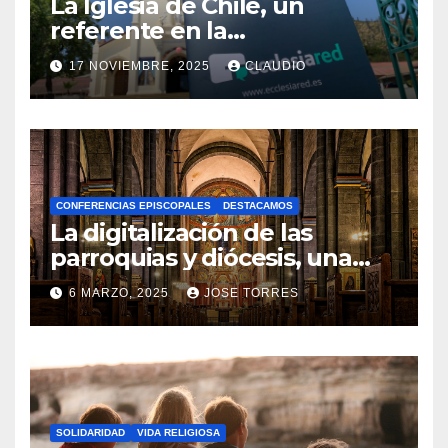
La Iglesia de Chile, un
referente en la
transformación digital
17 NOVIEMBRE, 2025
CLAUDIO
gracias a Ecclesiared
N
O
H
A
CONFERENCIAS EPISCOPALES
DESTACAMOS
Y
La digitalización de las
C
parroquias y diócesis, una
realidad ya para el futuro de
O
6 MARZO, 2025
JOSE TORRES
la Iglesia
M
N
E
O
N
H
T
A
A
SOLIDARIDAD
VIDA RELIGIOSA
Y