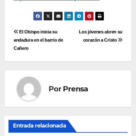
Navegación
El Obispo inicia su
Los jóvenes abren su
andadura en el barrio de
corazón a Cristo
de
Cañero
entradas
Por
Prensa
Entrada relacionada