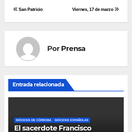
Navegación
San Patricio
Viernes, 17 de marzo
de
entradas
Por
Prensa
Entrada relacionada
DIÓCESIS DE CÓRDOBA
DIÓCESIS ESPAÑOLAS
El sacerdote Francisco