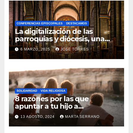
H
A
CONFERENCIAS EPISCOPALES
DESTACAMOS
Y
La digitalización de las
C
parroquias y diócesis, una
realidad ya para el futuro de
O
6 MARZO, 2025
JOSE TORRES
la Iglesia
M
N
E
O
N
H
T
A
A
SOLIDARIDAD
VIDA RELIGIOSA
Y
8 razones por las que
R
C
apuntar a tu hijo a
I
Catequesis
O
O
13 AGOSTO, 2024
MARTA SERRANO
M
S
N
E