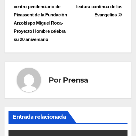
Navegación
centro penitenciario de
lectura continua de los
de
Picassent de la Fundación
Evangelios
entradas
Arzobispo Miguel Roca-
Proyecto Hombre celebra
su 20 aniversario
Por
Prensa
Entrada relacionada