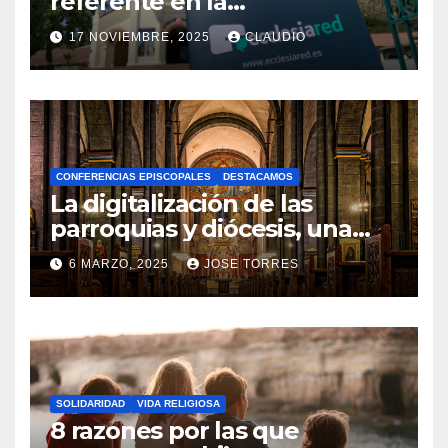
referente en la
transformación digital
17 NOVIEMBRE, 2025
CLAUDIO
gracias a Ecclesiared
N
O
H
A
CONFERENCIAS EPISCOPALES
DESTACAMOS
Y
La digitalización de las
C
parroquias y diócesis, una
realidad ya para el futuro de
O
6 MARZO, 2025
JOSE TORRES
la Iglesia
M
N
E
O
N
H
T
A
A
SOLIDARIDAD
VIDA RELIGIOSA
Y
8 razones por las que
R
C