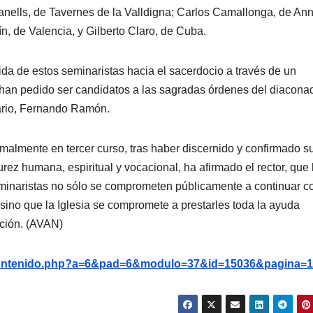
anells, de Tavernes de la Valldigna; Carlos Camallonga, de Ann
n, de Valencia, y Gilberto Claro, de Cuba.
vida de estos seminaristas hacia el sacerdocio a través de un
 han pedido ser candidatos a las sagradas órdenes del diacona
nario, Fernando Ramón.
rmalmente en tercer curso, tras haber discernido y confirmado s
rez humana, espiritual y vocacional, ha afirmado el rector, que
eminaristas no sólo se comprometen públicamente a continuar c
sino que la Iglesia se compromete a prestarles toda la ayuda
ción. (AVAN)
g/contenido.php?a=6&pad=6&modulo=37&id=15036&pagina=1