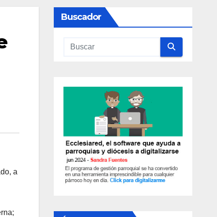
Buscador
e
do, a
rna;