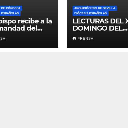
S DE CÓRDOBA
ARCHIDIÓCESIS DE SEVILLA
S ESPAÑOLAS
DIÓCESIS ESPAÑOLAS
bispo recibe a la
LECTURAS DEL 
mandad del
DOMINGO DEL
ario
TIEMPO
NSA
PRENSA
ORDINARIO (A)