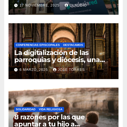
transformación digital
17 NOVIEMBRE, 2025
CLAUDIO
gracias a Ecclesiared
N
O
H
A
CONFERENCIAS EPISCOPALES
DESTACAMOS
Y
La digitalización de las
C
parroquias y diócesis, una
realidad ya para el futuro de
O
6 MARZO, 2025
JOSE TORRES
la Iglesia
M
N
E
O
N
H
T
A
A
SOLIDARIDAD
VIDA RELIGIOSA
Y
8 razones por las que
R
C
apuntar a tu hijo a
I