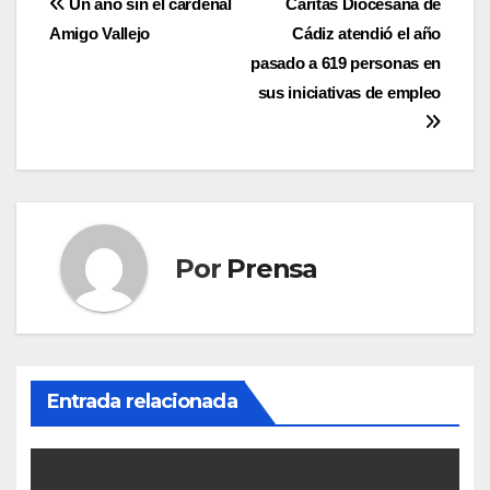
Navegación
Un año sin el cardenal
Cáritas Diocesana de
Amigo Vallejo
Cádiz atendió el año
de
pasado a 619 personas en
entradas
sus iniciativas de empleo
Por
Prensa
Entrada relacionada