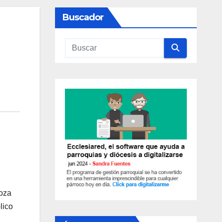
Buscador
noza
lico