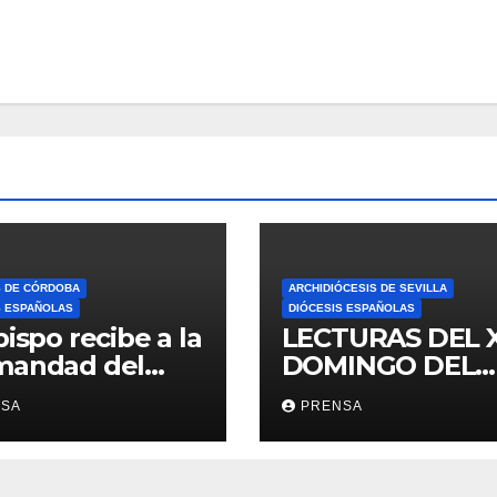
S DE CÓRDOBA
ARCHIDIÓCESIS DE SEVILLA
S ESPAÑOLAS
DIÓCESIS ESPAÑOLAS
bispo recibe a la
LECTURAS DEL 
mandad del
DOMINGO DEL
ario
TIEMPO
NSA
PRENSA
ORDINARIO (A)