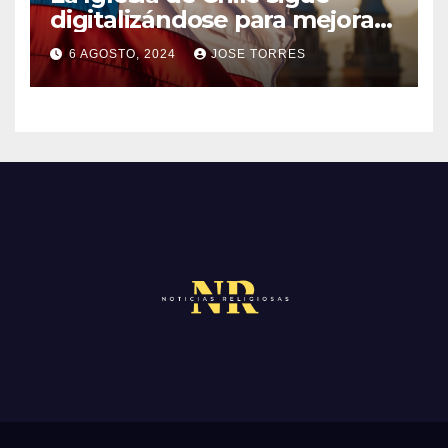
C
digitalizándose para mejorar
I
el servicio a sus fieles
O
O
6 AGOSTO, 2024
JOSE TORRES
M
S
N
E
O
N
H
T
A
A
Y
R
C
I
O
O
M
S
E
N
T
A
R