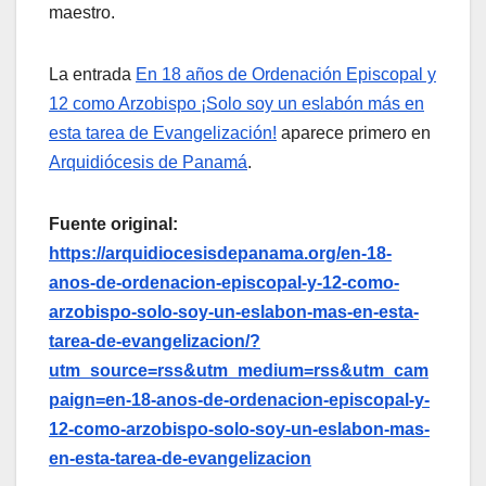
maestro.
La entrada
En 18 años de Ordenación Episcopal y
12 como Arzobispo ¡Solo soy un eslabón más en
esta tarea de Evangelización!
aparece primero en
Arquidiócesis de Panamá
.
Fuente original:
https://arquidiocesisdepanama.org/en-18-
anos-de-ordenacion-episcopal-y-12-como-
arzobispo-solo-soy-un-eslabon-mas-en-esta-
tarea-de-evangelizacion/?
utm_source=rss&utm_medium=rss&utm_cam
paign=en-18-anos-de-ordenacion-episcopal-y-
12-como-arzobispo-solo-soy-un-eslabon-mas-
en-esta-tarea-de-evangelizacion