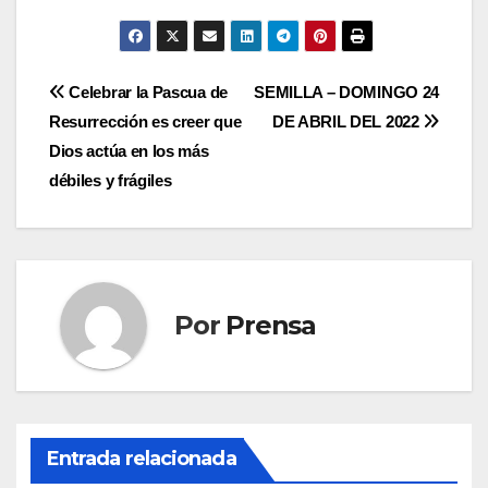
Navegación
Celebrar la Pascua de
SEMILLA – DOMINGO 24
Resurrección es creer que
DE ABRIL DEL 2022
de
Dios actúa en los más
entradas
débiles y frágiles
Por
Prensa
Entrada relacionada