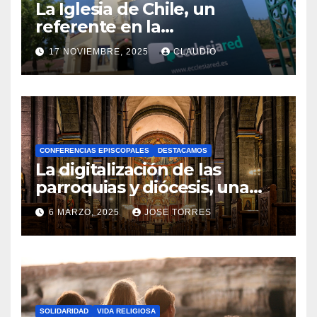
La Iglesia de Chile, un
referente en la
transformación digital
17 NOVIEMBRE, 2025
CLAUDIO
gracias a Ecclesiared
N
O
H
A
CONFERENCIAS EPISCOPALES
DESTACAMOS
Y
La digitalización de las
C
parroquias y diócesis, una
realidad ya para el futuro de
O
6 MARZO, 2025
JOSE TORRES
la Iglesia
M
N
E
O
N
H
T
A
A
SOLIDARIDAD
VIDA RELIGIOSA