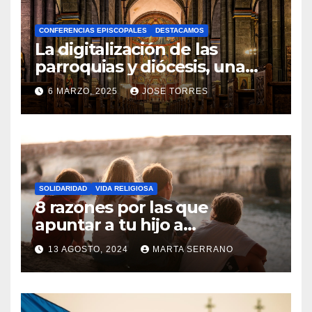
A
CONFERENCIAS EPISCOPALES
DESTACAMOS
Y
La digitalización de las
C
parroquias y diócesis, una
realidad ya para el futuro de
O
6 MARZO, 2025
JOSE TORRES
la Iglesia
M
N
E
O
N
H
T
A
A
SOLIDARIDAD
VIDA RELIGIOSA
Y
8 razones por las que
R
C
apuntar a tu hijo a
I
Catequesis
O
O
13 AGOSTO, 2024
MARTA SERRANO
M
S
N
E
O
N
H