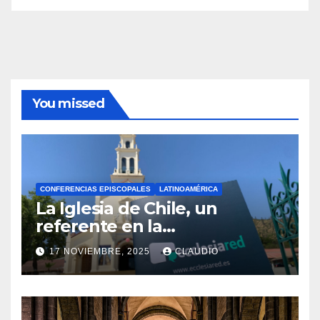
You missed
CONFERENCIAS EPISCOPALES
LATINOAMÉRICA
La Iglesia de Chile, un
referente en la
transformación digital
17 NOVIEMBRE, 2025
CLAUDIO
gracias a Ecclesiared
N
O
H