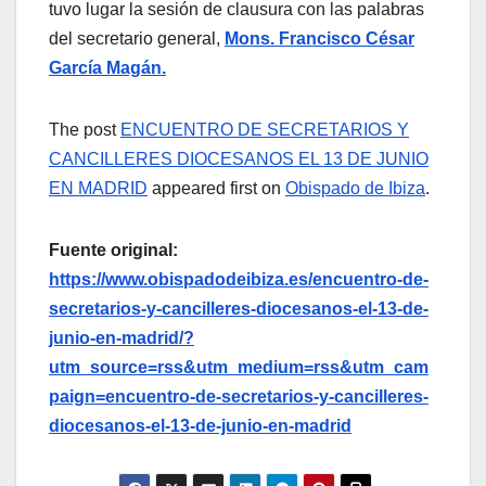
tuvo lugar la sesión de clausura con las palabras
del secretario general,
Mons. Francisco César
García Magán.
The post
ENCUENTRO DE SECRETARIOS Y
CANCILLERES DIOCESANOS EL 13 DE JUNIO
EN MADRID
appeared first on
Obispado de Ibiza
.
Fuente original:
https://www.obispadodeibiza.es/encuentro-de-
secretarios-y-cancilleres-diocesanos-el-13-de-
junio-en-madrid/?
utm_source=rss&utm_medium=rss&utm_cam
paign=encuentro-de-secretarios-y-cancilleres-
diocesanos-el-13-de-junio-en-madrid