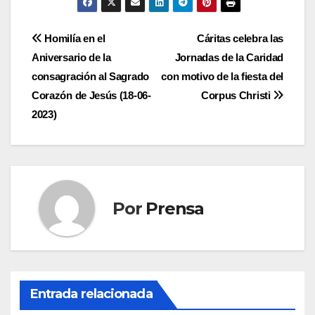
Navegación
Homilía en el
Cáritas celebra las
Aniversario de la
Jornadas de la Caridad
de
consagración al Sagrado
con motivo de la fiesta del
entradas
Corazón de Jesús (18-06-
Corpus Christi
2023)
Por
Prensa
Entrada relacionada