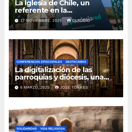
La Iglesia de Chile, un
referente en la
transformación digital
17 NOVIEMBRE, 2025
CLAUDIO
gracias a Ecclesiared
N
O
H
A
CONFERENCIAS EPISCOPALES
DESTACAMOS
Y
La digitalización de las
C
parroquias y diócesis, una
realidad ya para el futuro de
O
6 MARZO, 2025
JOSE TORRES
la Iglesia
M
N
E
O
N
H
T
A
A
SOLIDARIDAD
VIDA RELIGIOSA
Y