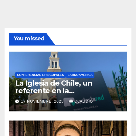
You missed
CONFERENCIAS EPISCOPALES
LATINOAMÉRICA
La Iglesia de Chile, un
referente en la
transformación digital
17 NOVIEMBRE, 2025
CLAUDIO
gracias a Ecclesiared
N
O
H