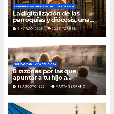
A
CONFERENCIAS EPISCOPALES
DESTACAMOS
Y
La digitalización de las
C
parroquias y diócesis, una
realidad ya para el futuro de
O
6 MARZO, 2025
JOSE TORRES
la Iglesia
M
N
E
O
N
H
T
A
A
SOLIDARIDAD
VIDA RELIGIOSA
Y
8 razones por las que
R
C
apuntar a tu hijo a
I
Catequesis
O
O
13 AGOSTO, 2024
MARTA SERRANO
M
S
N
E
O
N
H
T