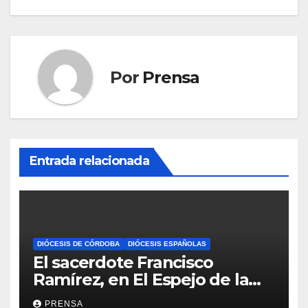
Por
Prensa
Entrada relacionada
DIÓCESIS DE CÓRDOBA
DIÓCESIS ESPAÑOLAS
El sacerdote Francisco
Ramírez, en El Espejo de la
Iglesia
PRENSA