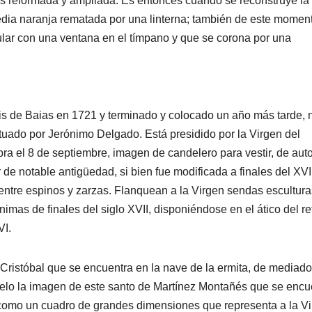
es reformada y ampliada. Es entonces cuando se reconstruye la
dia naranja rematada por una linterna; también de este momen
gular con una ventana en el tímpano y que se corona por una
Luis de Baias en 1721 y terminado y colocado un año más tarde, 
tuado por Jerónimo Delgado. Está presidido por la Virgen del
ra el 8 de septiembre, imagen de candelero para vestir, de auto
e notable antigüedad, si bien fue modificada a finales del XVII
entre espinos y zarzas. Flanquean a la Virgen sendas escultura
mas de finales del siglo XVII, disponiéndose en el ático del re
VI.
ristóbal que se encuentra en la nave de la ermita, de mediado
elo la imagen de este santo de Martínez Montañés que se encu
sí como un cuadro de grandes dimensiones que representa a la V