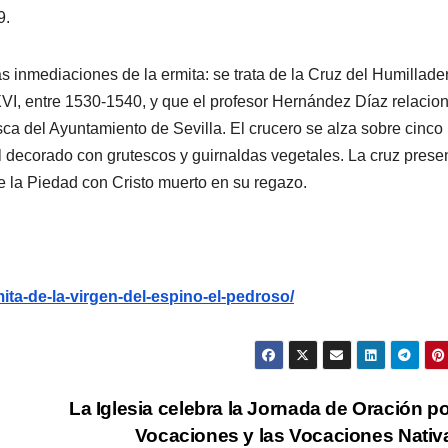
9.
s inmediaciones de la ermita: se trata de la Cruz del Humillade
XVI, entre 1530-1540, y que el profesor Hernández Díaz relacio
sca del Ayuntamiento de Sevilla. El crucero se alza sobre cinco
el decorado con grutescos y guirnaldas vegetales. La cruz prese
de la Piedad con Cristo muerto en su regazo.
mita-de-la-virgen-del-espino-el-pedroso/
La Iglesia celebra la Jornada de Oración po
Vocaciones y las Vocaciones Nati