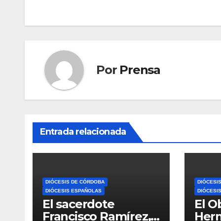
de
entradas
Por
Prensa
Entrada relacionada
DIÓCESIS DE CÓRDOBA
DIÓCESI
DIÓCESIS ESPAÑOLAS
DIÓCESI
El sacerdote
El O
Francisco Ramírez,
Her