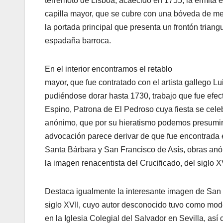
terremoto de Lisboa, acaecido en 1755, la ermita 
capilla mayor, que se cubre con una bóveda de me
la portada principal que presenta un frontón trian
espadaña barroca.
En el interior encontramos el retablo
mayor, que fue contratado con el artista gallego 
pudiéndose dorar hasta 1730, trabajo que fue efec
Espino, Patrona de El Pedroso cuya fiesta se celeb
anónimo, que por su hieratismo podemos presumir d
advocación parece derivar de que fue encontrada 
Santa Bárbara y San Francisco de Asís, obras anóni
la imagen renacentista del Crucificado, del siglo X
Destaca igualmente la interesante imagen de San C
siglo XVII, cuyo autor desconocido tuvo como mod
en la Iglesia Colegial del Salvador en Sevilla, a