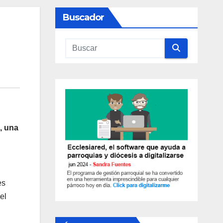
Buscador
, una
es
el