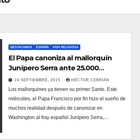
DESTACAMOS
ESPAÑA
VIDA RELIGIOSA
El Papa canoniza al mallorquín
Junípero Serra ante 25.000
personas
24 SEPTIEMBRE, 2015
HÉCTOR CEBRIÁN
Los mallorquines ya tienen su primer Santo. Este
N
miércoles, el Papa Francisco por fin hizo el sueño de
O
muchos realidad después de canonizar en
H
Washington al fray español Junípero Serra,…
A
Y
C