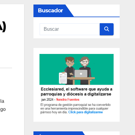
Buscador
A)
la
ngo