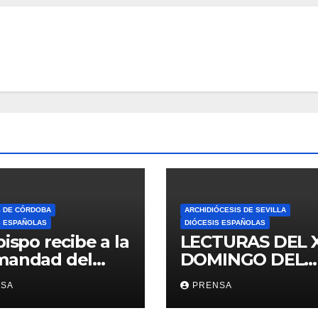
S DE CÓRDOBA
ARCHIDIÓCESIS DE SEVILLA
S ESPAÑOLAS
DIÓCESIS ESPAÑOLAS
bispo recibe a la
LECTURAS DEL 
mandad del
DOMINGO DEL
ario
TIEMPO
NSA
PRENSA
ORDINARIO (A)