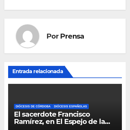
de
entradas
Por
Prensa
Entrada relacionada
DIÓCESIS DE CÓRDOBA
DIÓCESIS ESPAÑOLAS
El sacerdote Francisco
Ramírez, en El Espejo de la
Iglesia