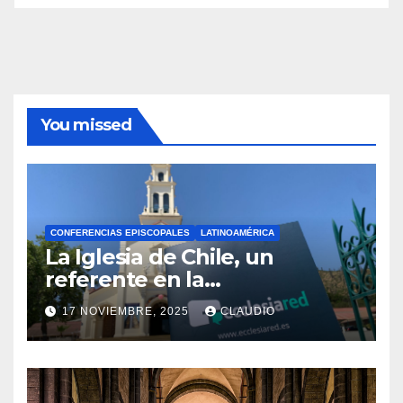
You missed
CONFERENCIAS EPISCOPALES
LATINOAMÉRICA
La Iglesia de Chile, un
referente en la
transformación digital
17 NOVIEMBRE, 2025
CLAUDIO
gracias a Ecclesiared
N
O
H