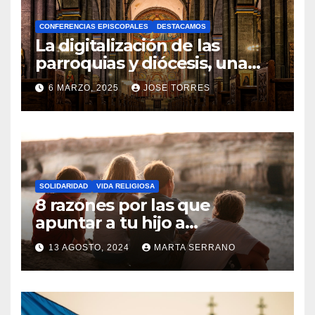
A
CONFERENCIAS EPISCOPALES
DESTACAMOS
Y
La digitalización de las
C
parroquias y diócesis, una
realidad ya para el futuro de
O
6 MARZO, 2025
JOSE TORRES
la Iglesia
M
N
E
O
N
H
T
A
A
SOLIDARIDAD
VIDA RELIGIOSA
Y
8 razones por las que
R
C
apuntar a tu hijo a
I
Catequesis
O
O
13 AGOSTO, 2024
MARTA SERRANO
M
S
N
E
O
N
H