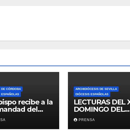
S DE CÓRDOBA
ARCHIDIÓCESIS DE SEVILLA
S ESPAÑOLAS
DIÓCESIS ESPAÑOLAS
bispo recibe a la
LECTURAS DEL 
mandad del
DOMINGO DEL
ario
TIEMPO
NSA
PRENSA
ORDINARIO (A)