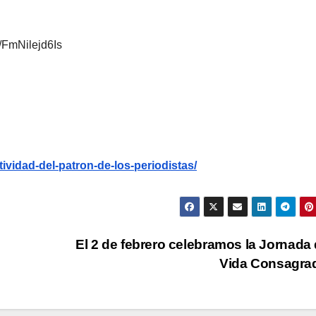
e/FmNilejd6Is
tividad-del-patron-de-los-periodistas/
El 2 de febrero celebramos la Jornada 
Vida Consagra