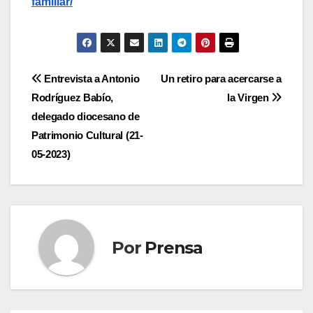
familiar/
Navegación
Entrevista a Antonio
Un retiro para acercarse a
Rodríguez Babío,
la Virgen
de
delegado diocesano de
entradas
Patrimonio Cultural (21-
05-2023)
Por
Prensa