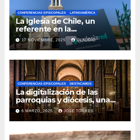
CONFERENCIAS EPISCOPALES
LATINOAMÉRICA
La Iglesia de Chile, un
referente en la
transformación digital
17 NOVIEMBRE, 2025
CLAUDIO
gracias a Ecclesiared
N
O
H
A
CONFERENCIAS EPISCOPALES
DESTACAMOS
Y
La digitalización de las
C
parroquias y diócesis, una
realidad ya para el futuro de
O
6 MARZO, 2025
JOSE TORRES
la Iglesia
M
N
E
O
N
H