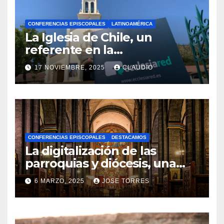
CONFERENCIAS EPISCOPALES
LATINOAMÉRICA
La Iglesia de Chile, un
referente en la
transformación digital
17 NOVIEMBRE, 2025
CLAUDIO
gracias a Ecclesiared
N
O
H
A
CONFERENCIAS EPISCOPALES
DESTACAMOS
Y
La digitalización de las
C
parroquias y diócesis, una
realidad ya para el futuro de
O
6 MARZO, 2025
JOSE TORRES
la Iglesia
M
N
E
O
N