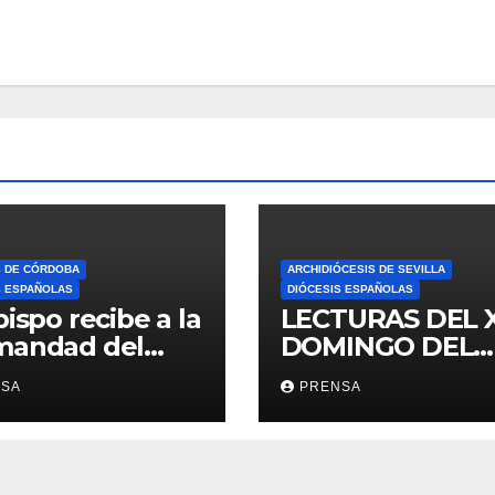
S DE CÓRDOBA
ARCHIDIÓCESIS DE SEVILLA
S ESPAÑOLAS
DIÓCESIS ESPAÑOLAS
bispo recibe a la
LECTURAS DEL 
mandad del
DOMINGO DEL
ario
TIEMPO
NSA
PRENSA
ORDINARIO (A)