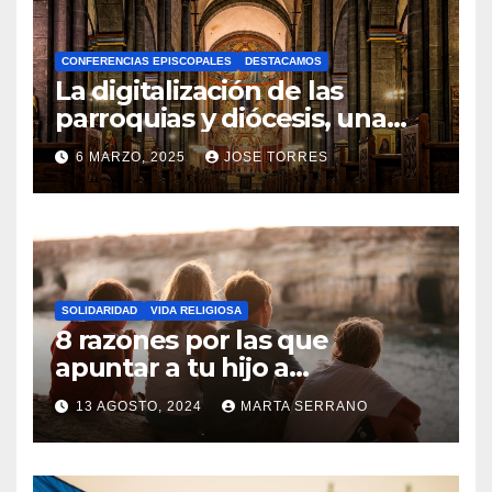
H
A
CONFERENCIAS EPISCOPALES
DESTACAMOS
Y
La digitalización de las
C
parroquias y diócesis, una
realidad ya para el futuro de
O
6 MARZO, 2025
JOSE TORRES
la Iglesia
M
N
E
O
N
H
T
A
A
SOLIDARIDAD
VIDA RELIGIOSA
Y
8 razones por las que
R
C
apuntar a tu hijo a
I
Catequesis
O
O
13 AGOSTO, 2024
MARTA SERRANO
M
S
N
E
O
N