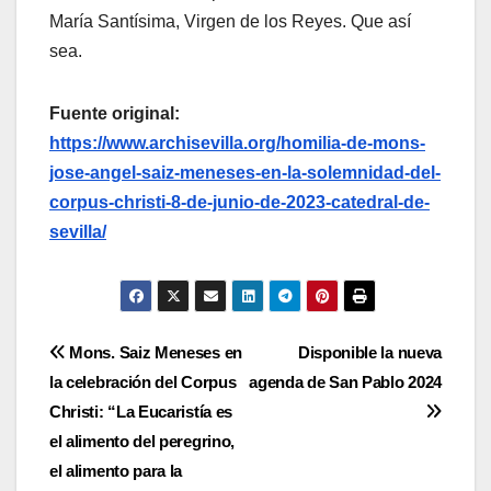
María Santísima, Virgen de los Reyes. Que así
sea.
Fuente original:
https://www.archisevilla.org/homilia-de-mons-
jose-angel-saiz-meneses-en-la-solemnidad-del-
corpus-christi-8-de-junio-de-2023-catedral-de-
sevilla/
Navegación
Mons. Saiz Meneses en
Disponible la nueva
la celebración del Corpus
agenda de San Pablo 2024
de
Christi: “La Eucaristía es
entradas
el alimento del peregrino,
el alimento para la