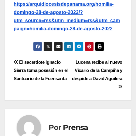
https://arquidiocesisdepanama.org/homilia-
domingo-28-de-agosto-2022/?
utm_source=rss&utm_medium=rss&utm_cam
paign=homilia-domingo-28-de-agosto-2022
Navegación
El sacerdote Ignacio
Lucena recibe al nuevo
Sierra toma posesión en el
Vicario de la Campiña y
de
Santuario de la Fuensanta
despide a David Aguilera
entradas
Por
Prensa