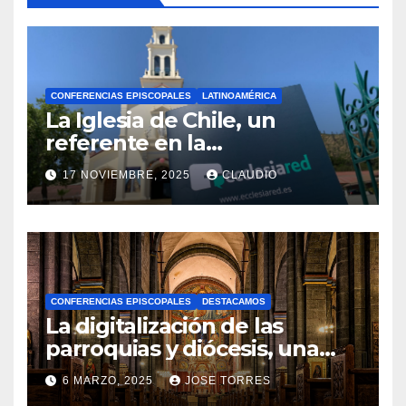
CONFERENCIAS EPISCOPALES
LATINOAMÉRICA
La Iglesia de Chile, un
referente en la
transformación digital
17 NOVIEMBRE, 2025
CLAUDIO
gracias a Ecclesiared
N
O
H
A
CONFERENCIAS EPISCOPALES
DESTACAMOS
Y
La digitalización de las
C
parroquias y diócesis, una
realidad ya para el futuro de
O
6 MARZO, 2025
JOSE TORRES
la Iglesia
M