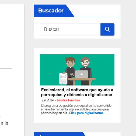
Buscador
,
n la