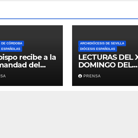
S DE CÓRDOBA
ARCHIDIÓCESIS DE SEVILLA
S ESPAÑOLAS
DIÓCESIS ESPAÑOLAS
bispo recibe a la
LECTURAS DEL 
mandad del
DOMINGO DEL
ario
TIEMPO
NSA
PRENSA
ORDINARIO (A)