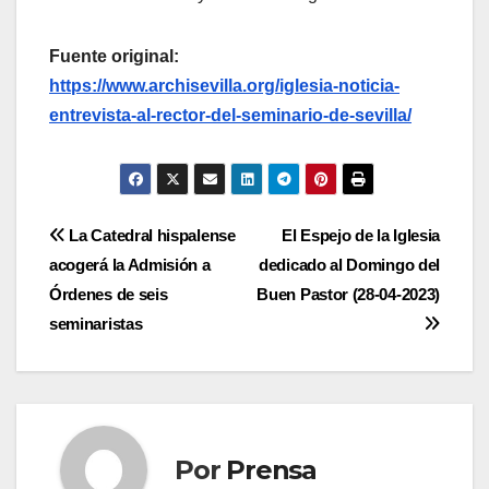
Fuente original:
https://www.archisevilla.org/iglesia-noticia-
entrevista-al-rector-del-seminario-de-sevilla/
Navegación
La Catedral hispalense
El Espejo de la Iglesia
acogerá la Admisión a
dedicado al Domingo del
de
Órdenes de seis
Buen Pastor (28-04-2023)
entradas
seminaristas
Por
Prensa