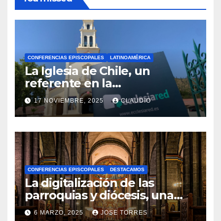
CONFERENCIAS EPISCOPALES
LATINOAMÉRICA
La Iglesia de Chile, un
referente en la
transformación digital
17 NOVIEMBRE, 2025
CLAUDIO
gracias a Ecclesiared
N
O
H
A
CONFERENCIAS EPISCOPALES
DESTACAMOS
Y
La digitalización de las
C
parroquias y diócesis, una
realidad ya para el futuro de
O
6 MARZO, 2025
JOSE TORRES
la Iglesia
M