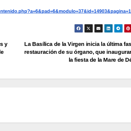
g/contenido.php?a=6&pad=6&modulo=37&id=14903&pagina=1
s y
La Basílica de la Virgen inicia la última fa
de
restauración de su órgano, que inaugura
la fiesta de la Mare de 