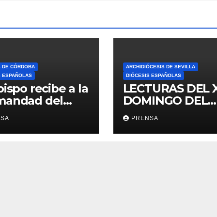
S DE CÓRDOBA
ARCHIDIÓCESIS DE SEVILLA
S ESPAÑOLAS
DIÓCESIS ESPAÑOLAS
bispo recibe a la
LECTURAS DEL 
mandad del
DOMINGO DEL
ario
TIEMPO
NSA
PRENSA
ORDINARIO (A)