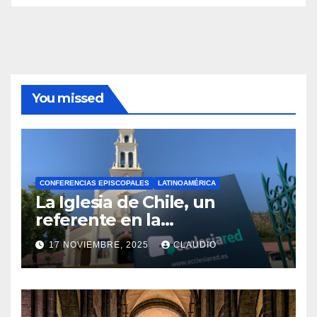
You missed
CONFERENCIAS EPISCOPALES
LATINOAMÉRICA
La Iglesia de Chile, un
referente en la
transformación digital
17 NOVIEMBRE, 2025
CLAUDIO
gracias a Ecclesiared
N
O
H