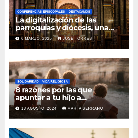
A
CONFERENCIAS EPISCOPALES
DESTACAMOS
Y
La digitalización de las
C
parroquias y diócesis, una
realidad ya para el futuro de
O
6 MARZO, 2025
JOSE TORRES
la Iglesia
M
N
E
O
N
H
T
A
A
SOLIDARIDAD
VIDA RELIGIOSA
Y
8 razones por las que
R
C
apuntar a tu hijo a
I
Catequesis
O
O
13 AGOSTO, 2024
MARTA SERRANO
M
S
N
E
O
N
H