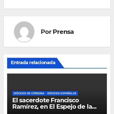
de
entradas
Por
Prensa
Entrada relacionada
DIÓCESIS DE CÓRDOBA
DIÓCESIS ESPAÑOLAS
El sacerdote Francisco
Ramírez, en El Espejo de la
Iglesia