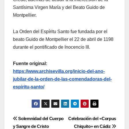
Santísima Virgen María y del Beato Guido de
Montpellier.
La Orden del Espíritu Santo fue fundada por el
beato Guido de Montpellier el 22 de abril de 1198
durante el pontificado de Inocencio III.
Fuente original:
https://www.archisevilla.org/inicio-del-ano-
jubilar-de-la-orden-de-las-comendadoras-del-
espiritu-santo/
Navegación
Solemnidad del Cuerpo
Celebración del «Corpus
y Sangre de Cristo
Chiquito» en Cádiz