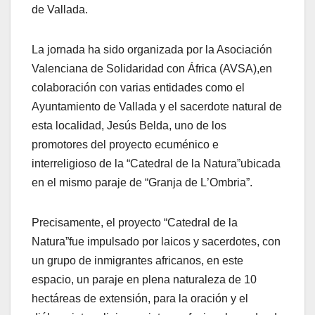
de Vallada.
La jornada ha sido organizada por la Asociación
Valenciana de Solidaridad con
Á
frica (AVSA),
en
colaboración con varias entidades como el
Ayuntamiento de Vallada y el sacerdote
natural de
esta localidad
, Jes
ú
s Belda, uno de los
promotores del proyecto ecum
é
nico e
interreligioso de la
“
Catedral de la Natura
”
ubicada
en el mismo paraje de
“
Granja de L
’
Ombria
”
.
Precisamente, el proyecto
“
Catedral de la
Natura
”
fue impulsado por laicos y sacerdotes, con
un grupo de inmigrantes africanos,
en
este
espacio, un paraje en plena naturaleza de 10
hect
á
reas de extensi
ón, para la oración y el