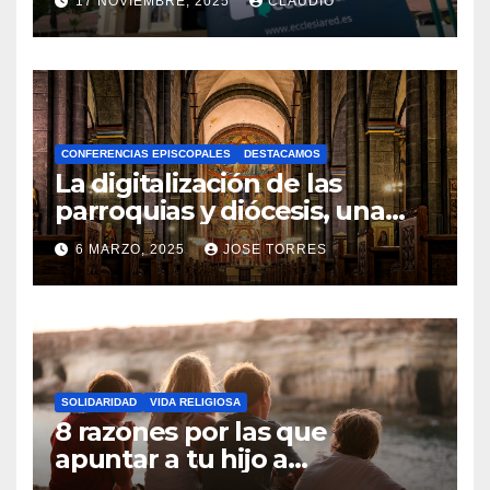
17 NOVIEMBRE, 2025
CLAUDIO
gracias a Ecclesiared
N
O
H
A
CONFERENCIAS EPISCOPALES
DESTACAMOS
Y
La digitalización de las
C
parroquias y diócesis, una
realidad ya para el futuro de
O
6 MARZO, 2025
JOSE TORRES
la Iglesia
M
N
E
O
N
H
T
A
A
SOLIDARIDAD
VIDA RELIGIOSA
Y
8 razones por las que
R
C
apuntar a tu hijo a
I
Catequesis
O