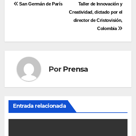
Navegación
San Germán de París
Taller de Innovación y
Creatividad, dictado por el
de
director de Cristovisión,
entradas
Colombia
Por
Prensa
Entrada relacionada