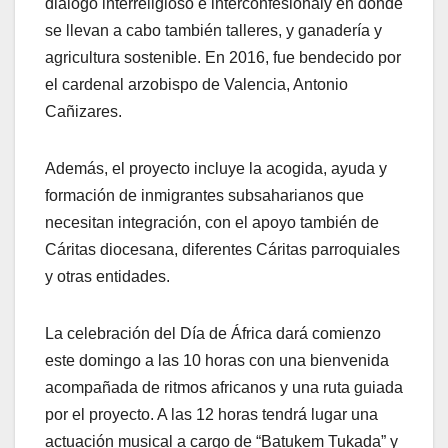
di
á
logo interreligioso e interconfesional
y en donde
se llevan a cabo también talleres, y ganader
í
a y
agricultura sostenible. En 2016, fue bendecido por
el cardenal arzobispo de Valencia, Antonio
Cañ
izares.
Además, el proyecto incluye la acogida, ayuda y
formación de inmigrantes subsaharianos que
necesitan integración, con el apoyo tambi
é
n de
C
á
ritas diocesana, diferentes C
á
ritas parroquiales
y otras entidades.
La celebración del Día de África dará comienzo
este domingo a las 10 horas con una bienvenida
acompañada de ritmos africanos y una ruta guiada
por el proyecto. A las 12 horas tendrá lugar una
actuación musical a cargo de “Batukem Tukada” y