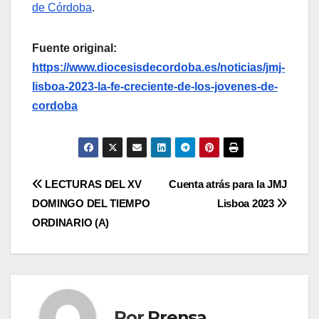
de Córdoba
.
Fuente original:
https://www.diocesisdecordoba.es/noticias/jmj-
lisboa-2023-la-fe-creciente-de-los-jovenes-de-
cordoba
Navegación
LECTURAS DEL XV
Cuenta atrás para la JMJ
DOMINGO DEL TIEMPO
Lisboa 2023
de
ORDINARIO (A)
entradas
Por
Prensa