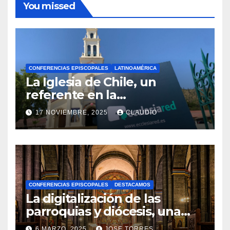
You missed
CONFERENCIAS EPISCOPALES
LATINOAMÉRICA
La Iglesia de Chile, un
referente en la
transformación digital
17 NOVIEMBRE, 2025
CLAUDIO
gracias a Ecclesiared
N
O
H
A
CONFERENCIAS EPISCOPALES
DESTACAMOS
Y
La digitalización de las
C
parroquias y diócesis, una
realidad ya para el futuro de
O
6 MARZO, 2025
JOSE TORRES