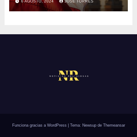
O
6 AGOSTO, 2024
JOSE TORRES
M
S
N
E
O
N
H
T
A
A
Y
R
C
I
O
O
M
S
E
N
T
A
R
Funciona gracias a WordPress
|
Tema: Newsup de
Themeansar
I