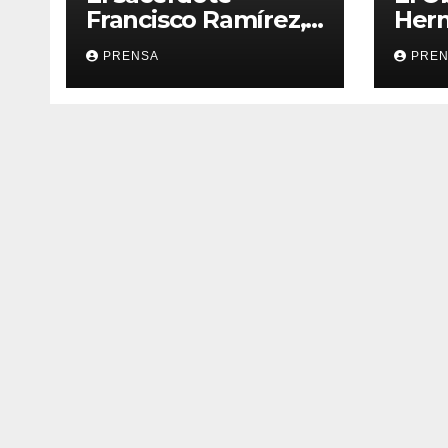
Francisco Ramírez,
Her
en El Espejo de la
Calv
PRENSA
PRE
Iglesia