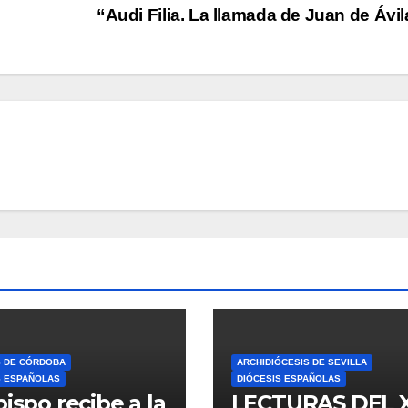
“Audi Filia. La llamada de Juan de Ávi
S DE CÓRDOBA
ARCHIDIÓCESIS DE SEVILLA
S ESPAÑOLAS
DIÓCESIS ESPAÑOLAS
bispo recibe a la
LECTURAS DEL 