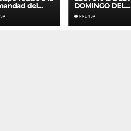
mandad del
DOMINGO DEL
ario
TIEMPO
NSA
PRENSA
ORDINARIO (A)