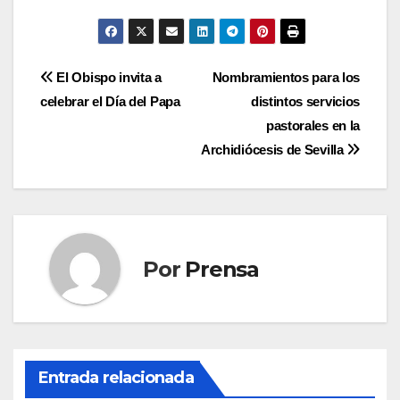
Navegación
El Obispo invita a
Nombramientos para los
celebrar el Día del Papa
distintos servicios
de
pastorales en la
entradas
Archidiócesis de Sevilla
Por
Prensa
Entrada relacionada