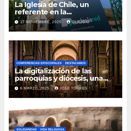
La Iglesia de Chile, un
referente en la
transformación digital
17 NOVIEMBRE, 2025
CLAUDIO
gracias a Ecclesiared
N
O
H
A
CONFERENCIAS EPISCOPALES
DESTACAMOS
Y
La digitalización de las
C
parroquias y diócesis, una
realidad ya para el futuro de
O
6 MARZO, 2025
JOSE TORRES
la Iglesia
M
N
E
O
N
H
T
A
A
SOLIDARIDAD
VIDA RELIGIOSA