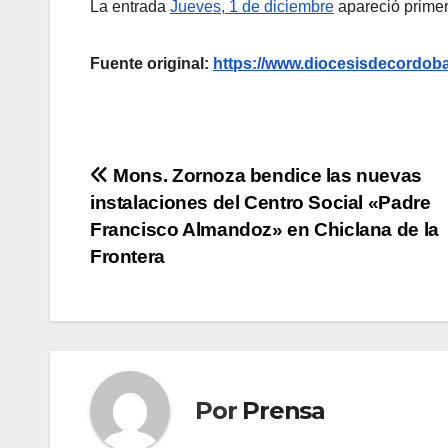
La entrada
Jueves, 1 de diciembre
apareció prime
Fuente original:
https://www.diocesisdecordoba
Navegación
Mons. Zornoza bendice las nuevas
instalaciones del Centro Social «Padre
de
Francisco Almandoz» en Chiclana de la
entradas
Frontera
Por
Prensa