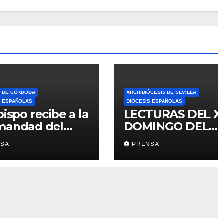
S DE CÓRDOBA
ARCHIDIÓCESIS DE SEVILLA
S ESPAÑOLAS
DIÓCESIS ESPAÑOLAS
bispo recibe a la
LECTURAS DEL 
mandad del
DOMINGO DEL
ario
TIEMPO
NSA
PRENSA
ORDINARIO (A)