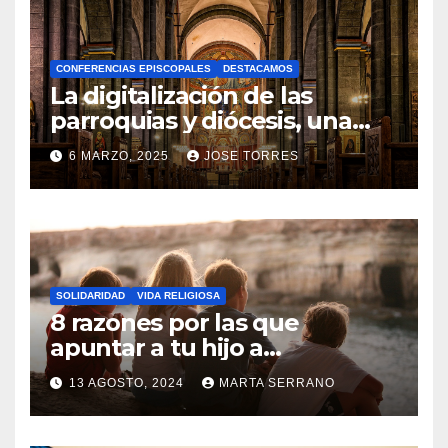
H
A
CONFERENCIAS EPISCOPALES
DESTACAMOS
Y
La digitalización de las
C
parroquias y diócesis, una
realidad ya para el futuro de
O
6 MARZO, 2025
JOSE TORRES
la Iglesia
M
N
E
O
N
H
T
A
A
SOLIDARIDAD
VIDA RELIGIOSA
Y
8 razones por las que
R
C
apuntar a tu hijo a
I
Catequesis
O
O
13 AGOSTO, 2024
MARTA SERRANO
M
S
N
E
O