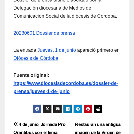
Delegación diocesana de Medios de
Comunicación Social de la diócesis de Córdoba.
20230601 Dossier de prensa
La entrada
Jueves, 1 de junio
apareció primero en
Diócesis de Córdoba
.
Fuente original:
https://www.diocesisdecordoba.es/dossier-de-
prensa/jueves-1-de-junio
Navegación
4 de junio, Jornada Pro
Restauran una antigua
Orantibus con el lema
imagen de la Virgen de