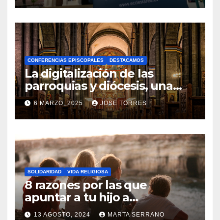
N
O
H
A
CONFERENCIAS EPISCOPALES
DESTACAMOS
Y
La digitalización de las
C
parroquias y diócesis, una
realidad ya para el futuro de
O
6 MARZO, 2025
JOSE TORRES
la Iglesia
M
N
E
O
N
H
T
A
A
SOLIDARIDAD
VIDA RELIGIOSA
Y
8 razones por las que
R
C
apuntar a tu hijo a
I
Catequesis
O
O
13 AGOSTO, 2024
MARTA SERRANO