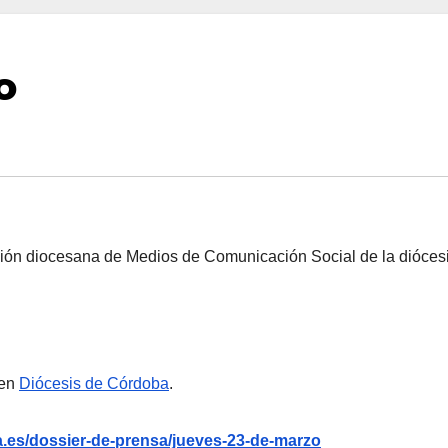
o
ción diocesana de Medios de Comunicación Social de la dióces
 en
Diócesis de Córdoba
.
.es/dossier-de-prensa/jueves-23-de-marzo