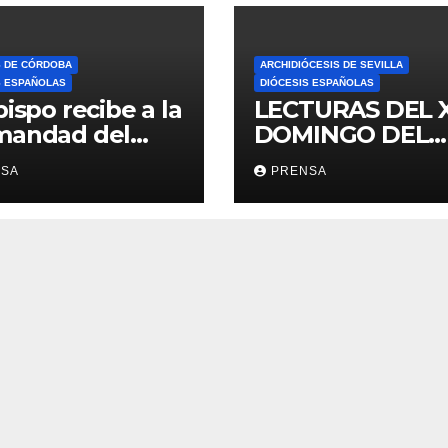
S DE CÓRDOBA
ARCHIDIÓCESIS DE SEVILLA
S ESPAÑOLAS
DIÓCESIS ESPAÑOLAS
bispo recibe a la
LECTURAS DEL 
mandad del
DOMINGO DEL
ario
TIEMPO
NSA
PRENSA
ORDINARIO (A)