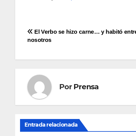
Navegación
El Verbo se hizo carne… y habitó entr
nosotros
de
entradas
Por
Prensa
Entrada relacionada