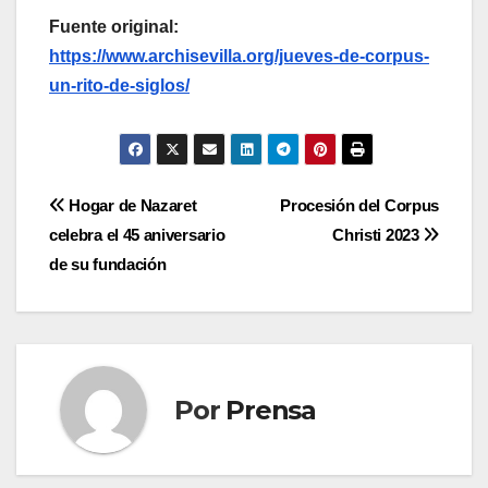
Fuente original:
https://www.archisevilla.org/jueves-de-corpus-
un-rito-de-siglos/
Navegación
Hogar de Nazaret
Procesión del Corpus
celebra el 45 aniversario
Christi 2023
de
de su fundación
entradas
Por
Prensa