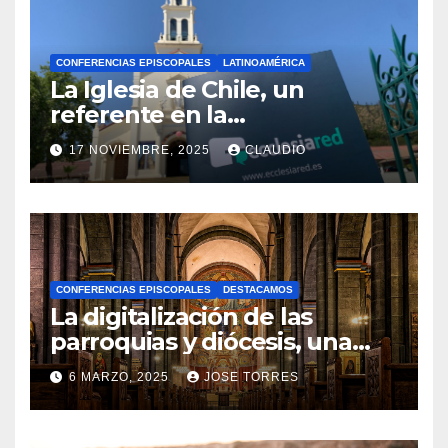
CONFERENCIAS EPISCOPALES
LATINOAMÉRICA
La Iglesia de Chile, un
referente en la
transformación digital
17 NOVIEMBRE, 2025
CLAUDIO
gracias a Ecclesiared
N
O
H
A
CONFERENCIAS EPISCOPALES
DESTACAMOS
Y
La digitalización de las
C
parroquias y diócesis, una
realidad ya para el futuro de
O
6 MARZO, 2025
JOSE TORRES
la Iglesia
M
N
E
O