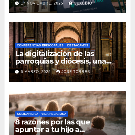
transformación digital
17 NOVIEMBRE, 2025
CLAUDIO
gracias a Ecclesiared
N
O
H
A
CONFERENCIAS EPISCOPALES
DESTACAMOS
Y
La digitalización de las
C
parroquias y diócesis, una
realidad ya para el futuro de
O
6 MARZO, 2025
JOSE TORRES
la Iglesia
M
N
E
O
N
H
T
A
A
SOLIDARIDAD
VIDA RELIGIOSA
Y
8 razones por las que
R
C
apuntar a tu hijo a
I
O