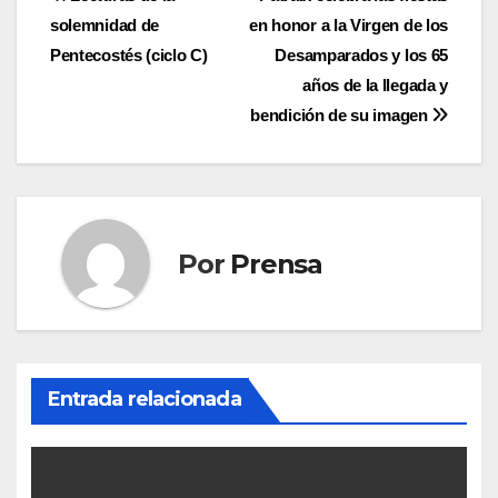
Navegación
solemnidad de
en honor a la Virgen de los
de
Pentecostés (ciclo C)
Desamparados y los 65
entradas
años de la llegada y
bendición de su imagen
Por
Prensa
Entrada relacionada