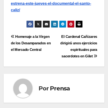
estrena-este-jueves-el-documental-el-santo-
caliz/
Navegación
Homenaje a la Virgen
El Cardenal Cañizares
de los Desamparados en
dirigirá unos ejercicios
de
el Mercado Central
espirituales para
entradas
sacerdotes en Gilet
Por
Prensa