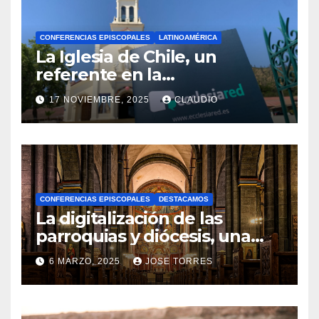
CONFERENCIAS EPISCOPALES
LATINOAMÉRICA
La Iglesia de Chile, un
referente en la
transformación digital
17 NOVIEMBRE, 2025
CLAUDIO
gracias a Ecclesiared
N
O
H
A
CONFERENCIAS EPISCOPALES
DESTACAMOS
Y
La digitalización de las
C
parroquias y diócesis, una
realidad ya para el futuro de
O
6 MARZO, 2025
JOSE TORRES
la Iglesia
M
N
E
O
N