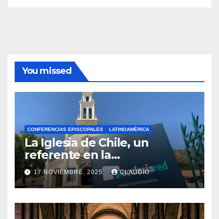
You missed
CONFERENCIAS EPISCOPALES
LATINOAMÉRICA
La Iglesia de Chile, un
referente en la
transformación digital
17 NOVIEMBRE, 2025
CLAUDIO
gracias a Ecclesiared
N
O
H