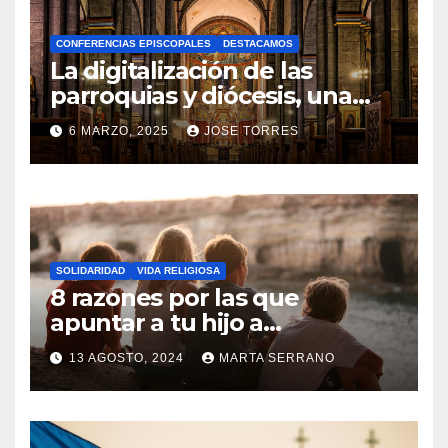
A
CONFERENCIAS EPISCOPALES
DESTACAMOS
Y
La digitalización de las
C
parroquias y diócesis, una
realidad ya para el futuro de
O
6 MARZO, 2025
JOSE TORRES
la Iglesia
M
N
E
O
N
H
T
A
A
SOLIDARIDAD
VIDA RELIGIOSA
Y
8 razones por las que
R
C
apuntar a tu hijo a
I
Catequesis
O
O
13 AGOSTO, 2024
MARTA SERRANO
M
S
N
E
O
N
H