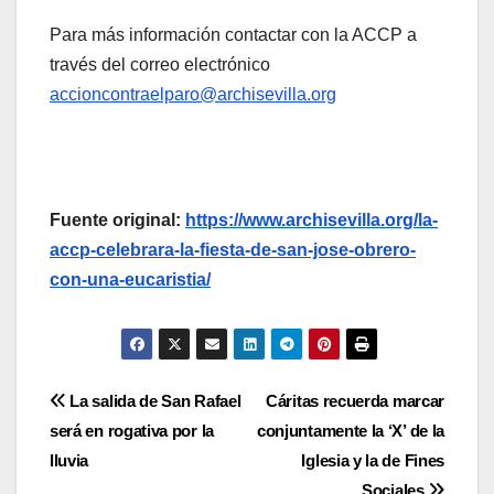
Para más información contactar con la ACCP a
través del correo electrónico
accioncontraelparo@archisevilla.org
Fuente original:
https://www.archisevilla.org/la-
accp-celebrara-la-fiesta-de-san-jose-obrero-
con-una-eucaristia/
Navegación
La salida de San Rafael
Cáritas recuerda marcar
será en rogativa por la
conjuntamente la ‘X’ de la
de
lluvia
Iglesia y la de Fines
Sociales