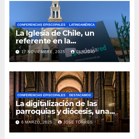
CONFERENCIAS EPISCOPALES
LATINOAMÉRICA
La Iglesia de Chile, un
referente en la
transformación digital
17 NOVIEMBRE, 2025
CLAUDIO
gracias a Ecclesiared
N
O
H
A
CONFERENCIAS EPISCOPALES
DESTACAMOS
Y
La digitalización de las
C
parroquias y diócesis, una
realidad ya para el futuro de
O
6 MARZO, 2025
JOSE TORRES
la Iglesia
M
N
E