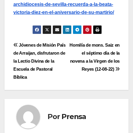
archidiocesis-de-sevilla-recuerda-a-la-beata-
victoria-diez-en-el-aniversario-de-su-martirio/
Navegación
Jóvenes de Misión País
Homilía de mons. Saiz en
de Arraijan, disfrutaron de
el séptimo día de la
de
la Lectio Divina de la
novena a la Virgen de los
entradas
Escuela de Pastoral
Reyes (12-08-22)
Bíblica
Por
Prensa