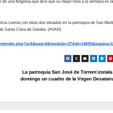
l de una feligresa que dice que su mejor hora a la semana es l
encia cuenta con otras dos situadas en la parroquia de San Mart
 de Santa Clara de Gandia. (AVAN)
g/contenido.php?a=6&pad=6&modulo=37&id=14655&pagina=1
La parroquia San José de Torrent instala
domingo un cuadro de la Virgen Desata