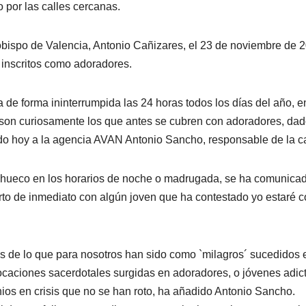
o por las calles cercanas.
zobispo de Valencia, Antonio Cañizares, el 23 de noviembre de 
 inscritos como adoradores.
a de forma ininterrumpida las 24 horas todos los días del año, e
 son curiosamente los que antes se cubren con adoradores, da
do hoy a la agencia AVAN Antonio Sancho, responsable de la ca
ún hueco en los horarios de noche o madrugada, se ha comunica
rto de inmediato con algún joven que ha contestado yo estaré 
gos de lo que para nosotros han sido como `milagros´ sucedidos 
ocaciones sacerdotales surgidas en adoradores, o jóvenes adic
os en crisis que no se han roto, ha añadido Antonio Sancho.