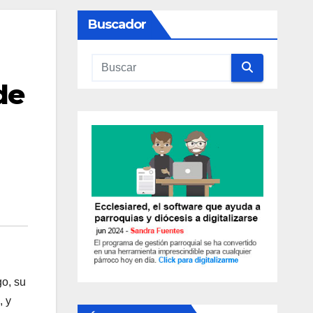
Buscador
de
o, su
, y