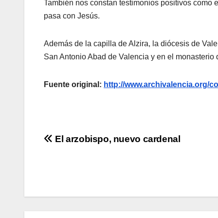
También nos constan testimonios positivos como e
pasa con Jesús.
Además de la capilla de Alzira, la diócesis de Val
San Antonio Abad de Valencia y en el monasterio
Fuente original:
http://www.archivalencia.or
Navegación
El arzobispo, nuevo cardenal
de
entradas