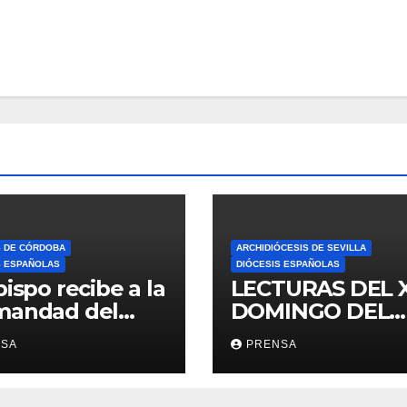
S DE CÓRDOBA
ARCHIDIÓCESIS DE SEVILLA
S ESPAÑOLAS
DIÓCESIS ESPAÑOLAS
bispo recibe a la
LECTURAS DEL 
mandad del
DOMINGO DEL
ario
TIEMPO
NSA
PRENSA
ORDINARIO (A)