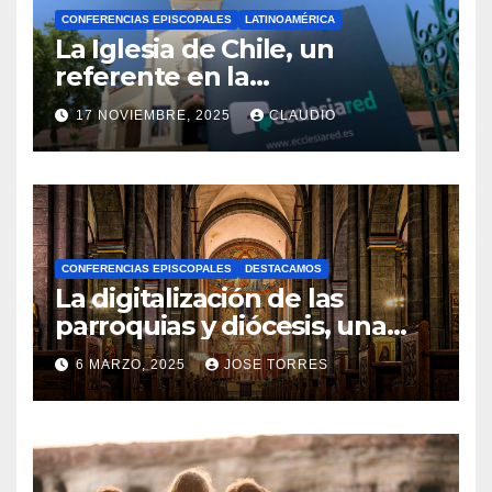
CONFERENCIAS EPISCOPALES
LATINOAMÉRICA
La Iglesia de Chile, un
referente en la
transformación digital
17 NOVIEMBRE, 2025
CLAUDIO
gracias a Ecclesiared
N
O
H
A
CONFERENCIAS EPISCOPALES
DESTACAMOS
Y
La digitalización de las
C
parroquias y diócesis, una
realidad ya para el futuro de
O
6 MARZO, 2025
JOSE TORRES
la Iglesia
M
N
E
O
N
H
T