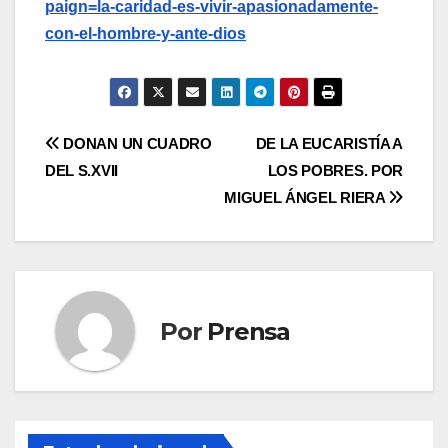
paign=la-caridad-es-vivir-apasionadamente-
con-el-hombre-y-ante-dios
Navegación
DONAN UN CUADRO
DE LA EUCARISTÍA A
DEL S.XVII
LOS POBRES. POR
de
MIGUEL ÁNGEL RIERA
entradas
Por
Prensa