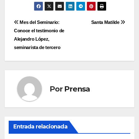
Navegación
Mes del Seminario:
Santa Matilde
Conoce el testimonio de
de
Alejandro López,
entradas
seminarista de tercero
Por
Prensa
Entrada relacionada