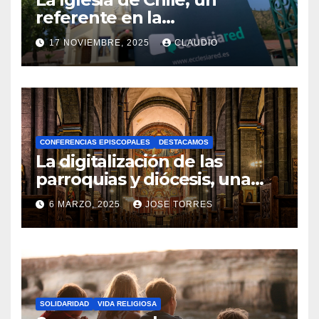
referente en la
transformación digital
17 NOVIEMBRE, 2025
CLAUDIO
gracias a Ecclesiared
N
O
H
A
CONFERENCIAS EPISCOPALES
DESTACAMOS
Y
La digitalización de las
C
parroquias y diócesis, una
realidad ya para el futuro de
O
6 MARZO, 2025
JOSE TORRES
la Iglesia
M
N
E
O
N
H
T
A
A
SOLIDARIDAD
VIDA RELIGIOSA
Y