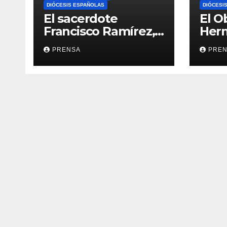
DIÓCESIS ESPAÑOLAS
DIÓCESI
El sacerdote
El O
Francisco Ramírez,
Her
en El Espejo de la
Calv
PRENSA
PRE
Iglesia