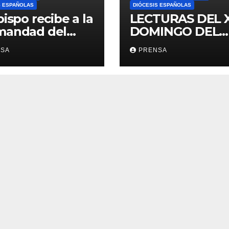
S ESPAÑOLAS
DIÓCESIS ESPAÑOLAS
bispo recibe a la
LECTURAS DEL 
mandad del
DOMINGO DEL
ario
TIEMPO
NSA
PRENSA
ORDINARIO (A)