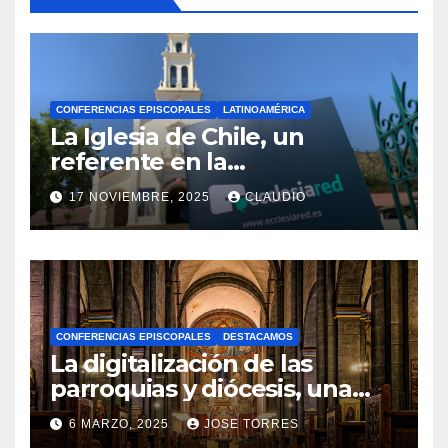
CONFERENCIAS EPISCOPALES
LATINOAMÉRICA
La Iglesia de Chile, un
referente en la
transformación digital
17 NOVIEMBRE, 2025
CLAUDIO
gracias a Ecclesiared
N
O
H
A
CONFERENCIAS EPISCOPALES
DESTACAMOS
Y
La digitalización de las
C
parroquias y diócesis, una
realidad ya para el futuro de
O
6 MARZO, 2025
JOSE TORRES
la Iglesia
M