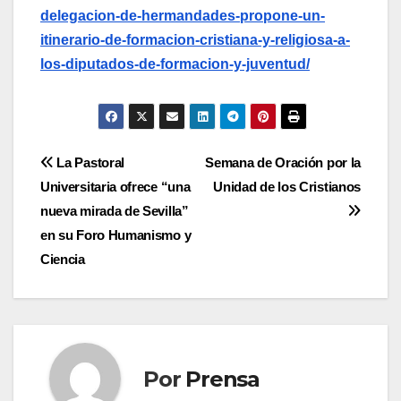
delegacion-de-hermandades-propone-un-
itinerario-de-formacion-cristiana-y-religiosa-a-
los-diputados-de-formacion-y-juventud/
Navegación
La Pastoral
Semana de Oración por la
Universitaria ofrece “una
Unidad de los Cristianos
de
nueva mirada de Sevilla”
entradas
en su Foro Humanismo y
Ciencia
Por
Prensa