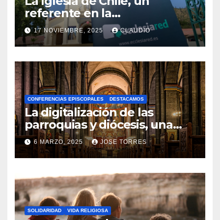
La Iglesia de Chile, un
referente en la
transformación digital
17 NOVIEMBRE, 2025
CLAUDIO
gracias a Ecclesiared
N
O
H
A
CONFERENCIAS EPISCOPALES
DESTACAMOS
Y
La digitalización de las
C
parroquias y diócesis, una
realidad ya para el futuro de
O
6 MARZO, 2025
JOSE TORRES
la Iglesia
M
N
E
O
N
H
T
A
A
SOLIDARIDAD
VIDA RELIGIOSA
Y