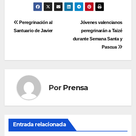
Navegación
Peregrinación al
Jóvenes valencianos
Santuario de Javier
peregrinarán a Taizé
de
durante Semana Santa y
entradas
Pascua
Por
Prensa
Entrada relacionada