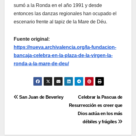
sumó a la Ronda en el año 1991 y desde
entonces las danzas regionales han ocupado el
escenario frente al tapiz de la Mare de Déu.
Fuente original:
https://nueva.archivalencia.org/la-fundacion-
bancaja-celebra-en-la-plaza-de-la-virgen-la-
ronda-a-la-mare-de-deu/
Navegación
San Juan de Beverley
Celebrar la Pascua de
Resurrección es creer que
de
Dios actúa en los más
entradas
débiles y frágiles