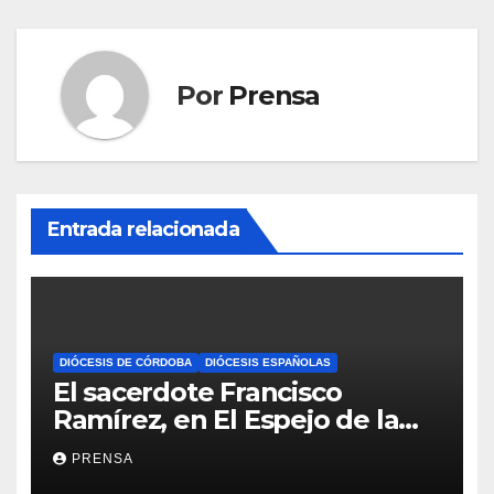
Por
Prensa
Entrada relacionada
DIÓCESIS DE CÓRDOBA
DIÓCESIS ESPAÑOLAS
El sacerdote Francisco
Ramírez, en El Espejo de la
Iglesia
PRENSA