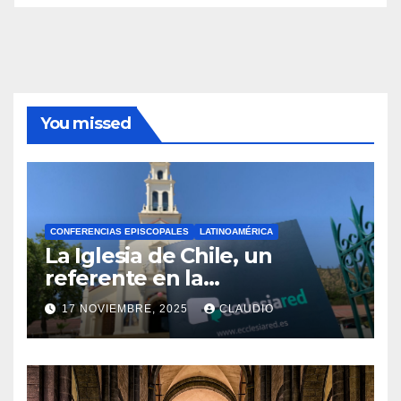
You missed
CONFERENCIAS EPISCOPALES
LATINOAMÉRICA
La Iglesia de Chile, un
referente en la
transformación digital
17 NOVIEMBRE, 2025
CLAUDIO
gracias a Ecclesiared
N
O
H