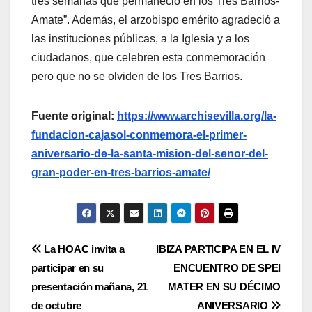
tres semanas que permaneció en los Tres Barrios-
Amate”. Además, el arzobispo emérito agradeció a
las instituciones públicas, a la Iglesia y a los
ciudadanos, que celebren esta conmemoración
pero que no se olviden de los Tres Barrios.
Fuente original:
https://www.archisevilla.org/la-
fundacion-cajasol-conmemora-el-primer-
aniversario-de-la-santa-mision-del-senor-del-
gran-poder-en-tres-barrios-amate/
Navegación
La HOAC invita a
IBIZA PARTICIPA EN EL IV
participar en su
ENCUENTRO DE SPEI
de
presentación mañana, 21
MATER EN SU DÉCIMO
entradas
de octubre
ANIVERSARIO