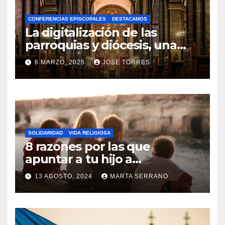
A
CONFERENCIAS EPISCOPALES
DESTACAMOS
Y
La digitalización de las
C
parroquias y diócesis, una
realidad ya para el futuro de
O
6 MARZO, 2025
JOSE TORRES
la Iglesia
M
N
E
O
N
H
T
A
A
SOLIDARIDAD
VIDA RELIGIOSA
Y
8 razones por las que
R
C
apuntar a tu hijo a
I
Catequesis
O
O
13 AGOSTO, 2024
MARTA SERRANO
M
S
N
E
O
N
H