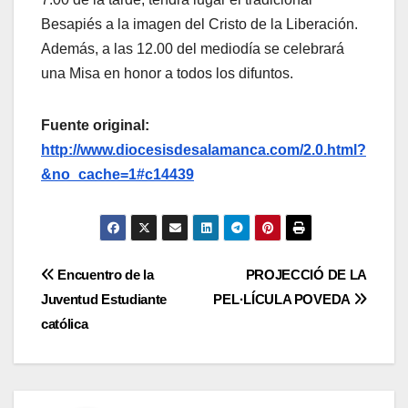
Besapiés a la imagen del Cristo de la Liberación.
Además, a las 12.00 del mediodía se celebrará
una Misa en honor a todos los difuntos.
Fuente original:
http://www.diocesisdesalamanca.com/2.0.html?
&no_cache=1#c14439
Navegación
Encuentro de la
PROJECCIÓ DE LA
Juventud Estudiante
PEL·LÍCULA POVEDA
de
católica
entradas