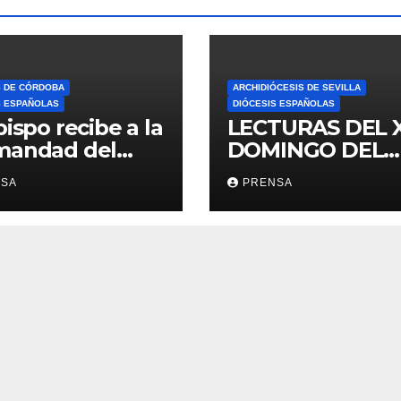
S DE CÓRDOBA
ARCHIDIÓCESIS DE SEVILLA
S ESPAÑOLAS
DIÓCESIS ESPAÑOLAS
bispo recibe a la
LECTURAS DEL 
mandad del
DOMINGO DEL
ario
TIEMPO
NSA
PRENSA
ORDINARIO (A)