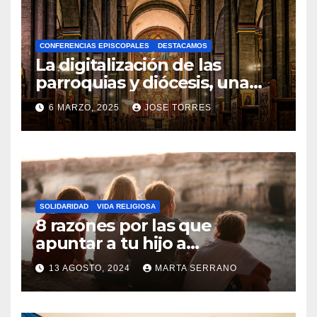
H
A
CONFERENCIAS EPISCOPALES
DESTACAMOS
Y
La digitalización de las
C
parroquias y diócesis, una
realidad ya para el futuro de
O
6 MARZO, 2025
JOSE TORRES
la Iglesia
M
N
E
O
N
H
T
A
A
SOLIDARIDAD
VIDA RELIGIOSA
Y
8 razones por las que
R
C
apuntar a tu hijo a
I
Catequesis
O
O
13 AGOSTO, 2024
MARTA SERRANO
M
S
N
E
O